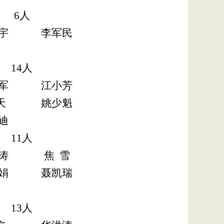
6
人
宇
李军民
14
人
军
江小芳
天
姚少魁
迪
11
人
涛
焦
雪
娟
聂凯瑞
13
人