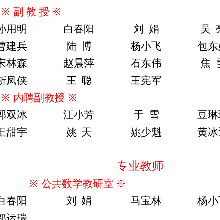
※
副
教
授
※
孙用明
白春阳
刘
娟
吴
曹建兵
陆
博
杨小飞
包东
宋林森
赵晨萍
石东伟
焦
靳凤侠
王
聪
王宪军
※
内聘副教授
※
郭双冰
江小芳
于
雪
豆琳
王甜宇
姚
天
姚少魁
黄冰
专业教师
※
公共数学教研室
※
白春阳
刘
娟
马宝林
杨小
郭运瑞