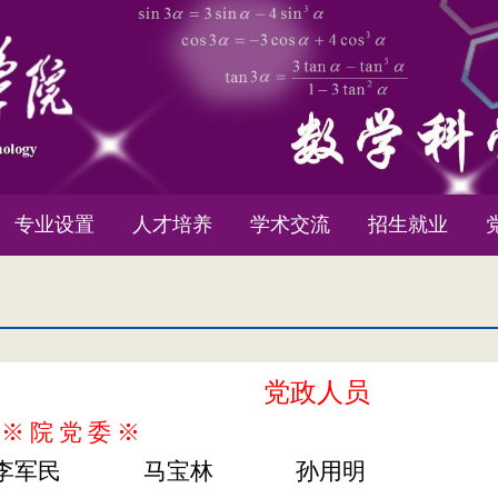
专业设置
人才培养
学术交流
招生就业
党政人员
※
院
党
委
※
李军民
马宝林
孙用明