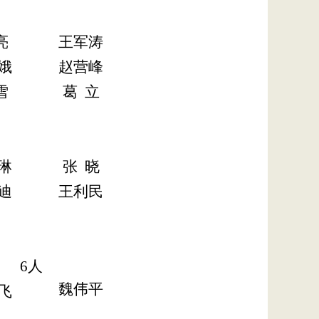
亮
王军涛
娥
赵营峰
雪
葛
立
琳
张
晓
迪
王利民
6
人
魏伟平
飞