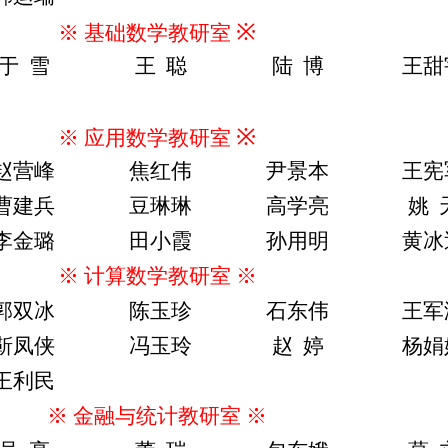
※
※
基础
数学教研室
于
雪
王
聪
陆
博
王甜
※
※
应用
数学教研室
赵营峰
焦红伟
尹景本
王宪
曹建兵
豆琳琳
高学亮
姚
李金璐
田小霞
孙用明
黄冰
※
计算数学
教研室
※
郭双冰
陈玉珍
石东伟
王军
靳凤侠
冯玉玲
赵
婷
杨娟
王利民
※
金融与统计
教研室
※