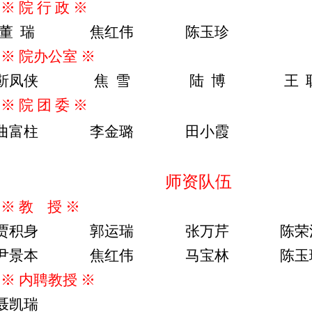
※
院
行
政
※
董
瑞
焦红伟
陈玉珍
※
院办公室
※
靳凤侠
焦
雪
陆
博
王
※
院
团
委
※
曲富柱
李金璐
田小霞
师资队伍
※
教
授
※
贾积身
郭运瑞
张万芹
陈荣
尹景本
焦红伟
马宝林
陈玉
※
内聘
教授
※
聂凯瑞