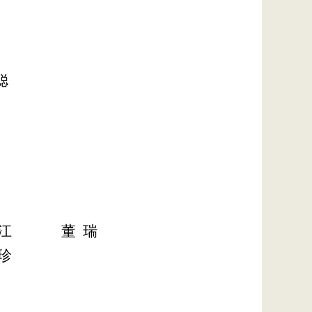
聪
江
董
瑞
珍