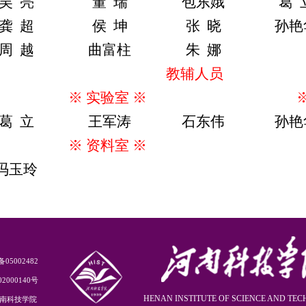
吴
亮
董
瑞
包东娥
葛
龚
超
侯
坤
张
晓
孙艳
周
越
曲富柱
朱
娜
教辅人员
※
实验室
※
葛
立
王军涛
石东伟
孙艳
※
资料室
※
冯玉玲
5002482
2000140号
HENAN INSTITUTE OF SCIENCE AND TE
8 河南科技学院