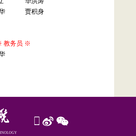
立
华洪涛
华
贾积身
※
教务员
※
华
CHNOLOGY