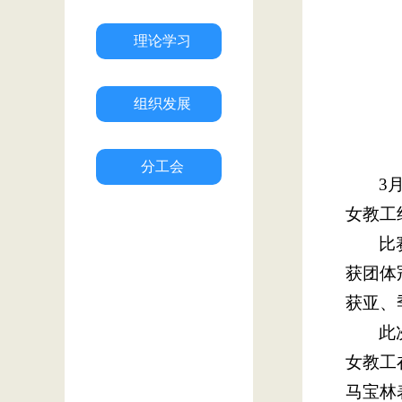
理论学习
组织发展
分工会
3
女教工
比
获团体
获亚、
此
女教工
马宝林