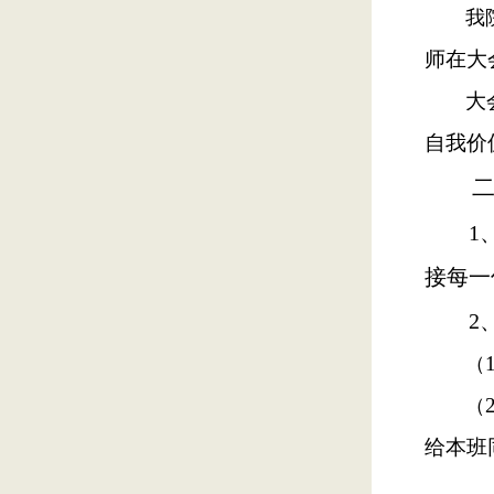
我
师在大
大
自我价
1
接每一
2
（
（
给本班