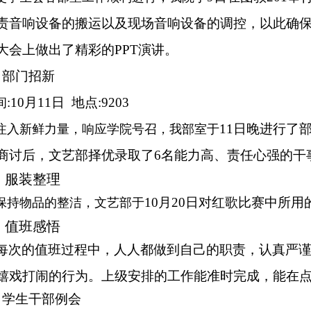
责音响设备的搬运以及现场音响设备的调控，以此确
大会上做出了精彩的PPT演讲。
、部门招新
:10月11日 地点:9203
间
11日晚进行了
注入新鲜力量，响应学院号召，我部室于
商讨后，文艺部择优录取了6名能力高、责任心强的干
、服装整理
10月20日对红歌比赛中所
保持物品的整洁，文艺部于
、值班感悟
每次的值班过程中，人人都做到自己的职责，认真严
嬉戏打闹的行为。上级安排的工作能准时完成，能在
、学生干部例会