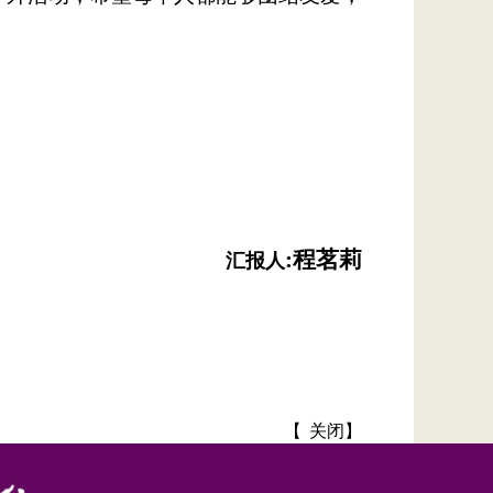
:程茗莉
汇报人
【
关闭
】