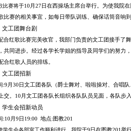
10月27日在西操场主席台举行。为使我院
歌比赛将于
歌比赛的相关事宜，如每日带队训练、确保话筒音响
、文工团舞台剧
配合红歌比赛完美收官，我部门负责的文工团接手了
，共同进步。经过各学长学姐的指导及同学们的努力
配合红歌人员的排练。
、文工团招新
:9月30日文工团各队（爵士舞对、啦啦操对、合唱
间
上交。10月文工团各队长组织各队队员见面，各队步
、
学生会招新动员
:10月9日19:00 地点:图教201
间
9日在图教201
使学生会各部室工作顺利进行，我院于