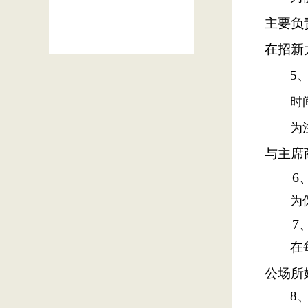
主要负
在招新
5
时
为
与主席
6
为
7
在
公场所
8