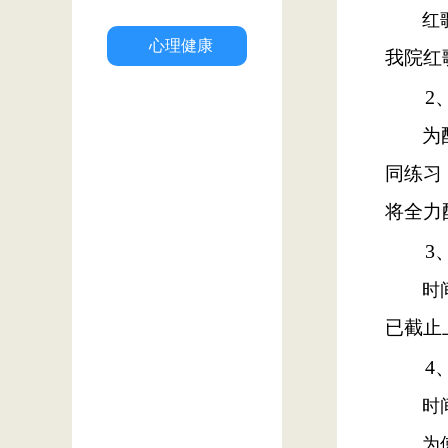
红
心理健康
我院红
2
为
同练习
将全力
3
时
已截止
4
时
为