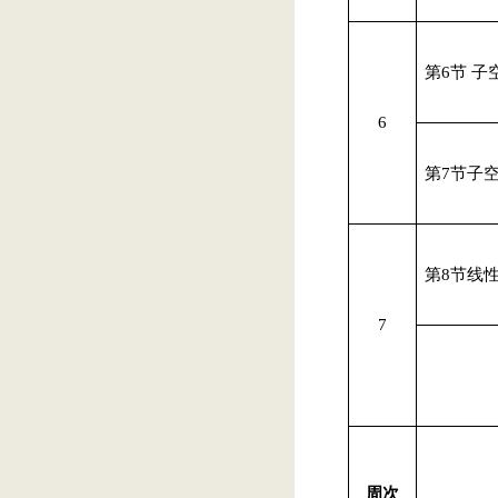
第
6
节 子
6
第
7
节
子
第
8
节
线
7
周次