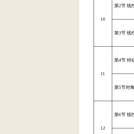
第
2
节 线
10
第
3
节 线
第
4
节 特
11
第
5
节
对
第
6
节 线
12