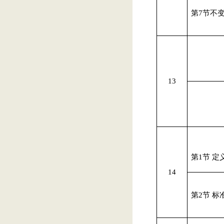
第
7
节
不
13
第
1
节 定
14
第
2
节 标