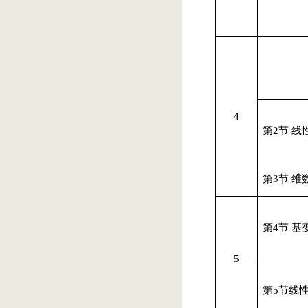
4
第2节
线
第
3
节 维
第
4
节 基
5
第
5
节
线