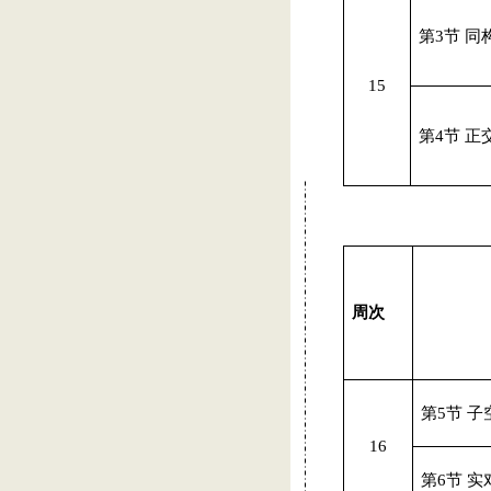
第
3
节 同
15
第
4
节 正
周次
第
5
节 子
16
第
6
节 