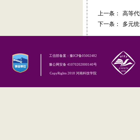
上一条：
高等代
下一条：
多元统
工信部备案：豫ICP备05002482
豫公网安备 41070202000140号
CopyRights 2018 河南科技学院