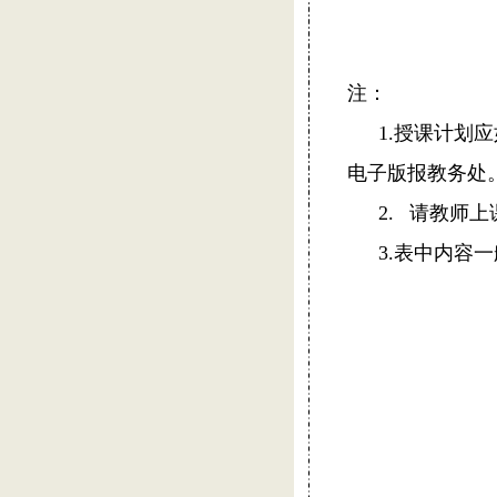
注：
1.
授课计划应
电子版报教务处
2.
请教师上
3.
表中内容一