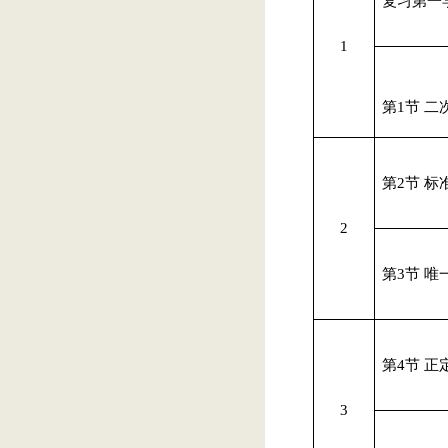
复习第一
1
第
1
节 二
第
2
节 标
2
第
3
节 唯
第
4
节 正
3