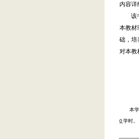
内容详
该
本教材
础，培
对本教
本
学时。
0