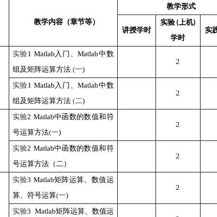
教学形式
教学内容（章节等）
实验
上机
(
)
讲授学时
实
学时
实验
1
Matlab
入门、
Matlab
中数
2
组及矩阵运算方法
(
一
)
实验
1
Matlab
入门、
Matlab
中数
2
组及矩阵运算方法
(
二
)
实验
2
Matlab
中函数的数值和符
2
号运算方法
(
一
)
实验
2
Matlab
中函数的数值和符
2
号运算方法
（二）
实验
3
Matlab
矩阵运算、数值运
2
算、符号运算
(
一
)
实验
3
Matlab
矩阵运算、数值运