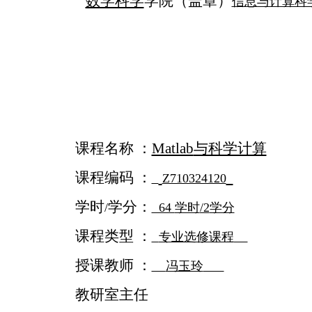
数学科学
学院（盖章）
信息与计算科
课程名称 ：
Matlab
与科学计算
课程编码 ：
Z710324120
学时
学分：
/
64
学时
/2
学分
课程类型 ：
专业选修课程
授课教师 ：
冯玉玲
教研室主任