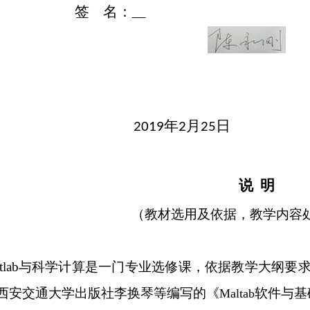
签
名：
年
月
日
2019
2
25
说
明
（教材选用及依据，教学内容
lab
与科学计算
是一门专业选修课，依据教学大纲要
西安交通大学出版社李换琴等编写的《
软件与基
Maltab