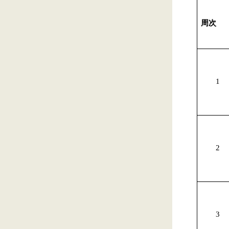
周次
1
2
3