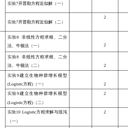
实验
7
开普勒方程近似解
（一）
2
实验
7
开普勒方程近似解
（二）
实验
8
非线性方程求根、二分
2
法、牛顿法
（一）
实验
8
非线性方程求根、二分
法、牛顿法
（二）
2
实验
9
建立生物种群增长模型
(Logistic
方程
)
（一）
2
实验
9
建立生物种群增长模型
2
(Logistic
方程
)
（二）
实验
10
Logistic
方程求解与混沌
2
（一）