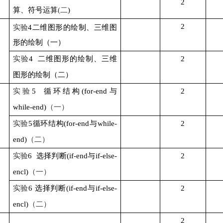
2
算、符号运算
(
二
)
2
实验
4
二维图形的绘制、三维图
形的绘制（一）
实验
4
二维图形的绘制、三维
2
图形的绘制（二）
实验
5
循环结构
(for-end
与
2
while-end)
（一）
实验
5
循环结构
(for-end
与
while-
2
end)
（二）
实验
6
选择判断
(if-end
与
if-else-
2
encl)
（一）
实验
6
选择判断
(if-end
与
if-else-
2
encl)
（二）
2