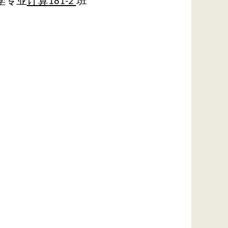
专业
计算
班
学
181-2