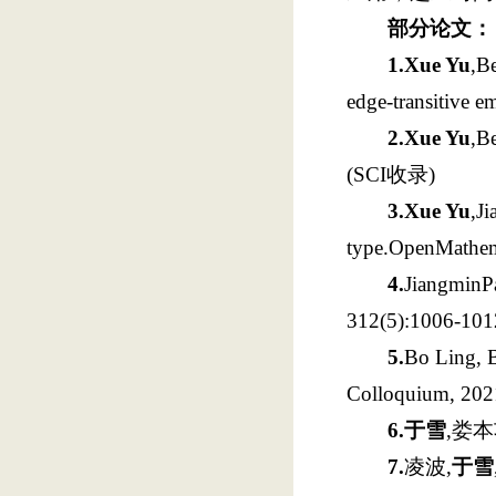
部分论文：
1.
Xue Yu
,B
edge-transitive
2.
Xue Yu
,B
(SCI收录)
3.
Xue Yu
,J
type.OpenMathem
4.
JiangminP
312(5):1006-10
5.
Bo Ling, 
Colloquium, 202
6.
于雪
,娄本
7.
凌波,
于雪