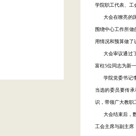
学
院职工代表、工
大会在嘹亮的
围绕中心工作所做
用情况和预算做了
大会审议通过
富柱
5
位同志为新
学院党委书记
当选的委员要
传承
识，带领广大教职
大会结束后，
工会主席与副主席