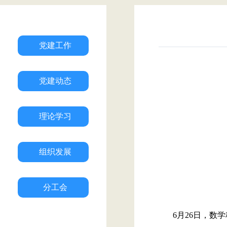
党建工作
党建动态
理论学习
组织发展
分工会
6
月
26
日，数学