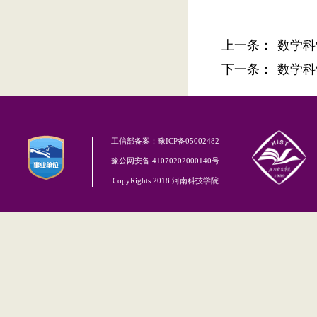
上一条：
数学科
下一条：
数学科
工信部备案：豫ICP备05002482
豫公网安备 41070202000140号
CopyRights 2018 河南科技学院