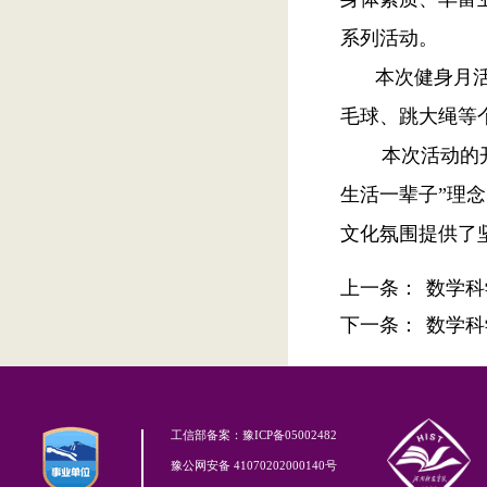
系列
活动
。
本次健身月
毛球、跳大绳
等
本次活动的
生活一辈子”理
文化氛围提供了
上一条：
数学科
下一条：
数学科
工信部备案：豫ICP备05002482
豫公网安备 41070202000140号