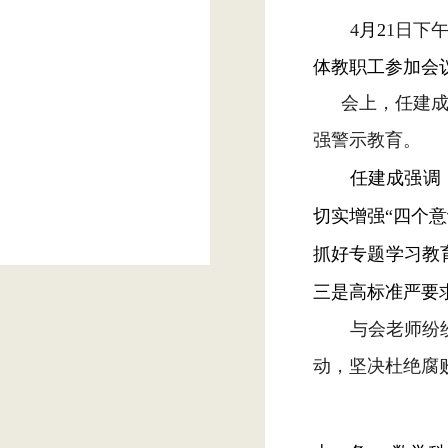
4
月
2
1
日下
体教职工参加会
会上，任建
强警示教育。
任建成强调
切实增强
“四个
抓好专题学习教
三是高标准严要
与会老师纷
动，坚决杜绝腐