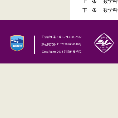
上一条：
数学科
下一条：
数学科
工信部备案：豫ICP备05002482
豫公网安备 41070202000140号
CopyRights 2018 河南科技学院