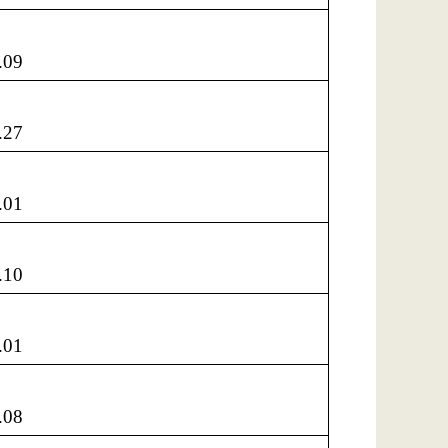
.09
.27
.01
.10
.01
.08