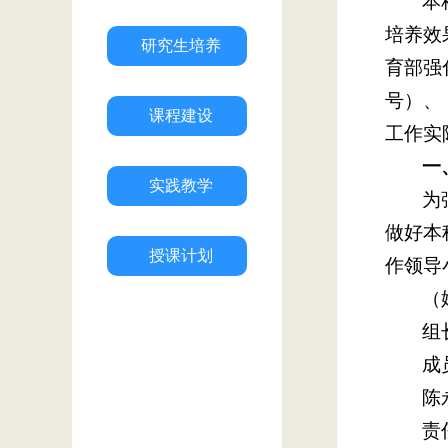
本
培养效
研究生培养
育部强
号）、
课程建设
工作实
一
实践教学
为
做好本
授课计划
作领导
（
组
成
陈
责