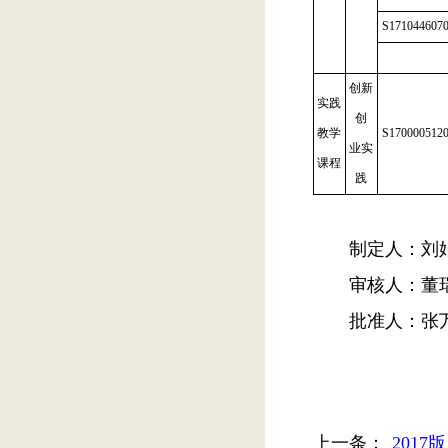
S171044607
创新
实践
创
教学
S170000512
业实
课程
践
制定人：刘
审核人：董
批准人：张
上一条：
201