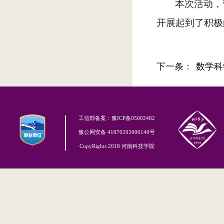
本次活动，
开展起到了积极
下一条：
数学科
工信部备案：豫ICP备05002482
豫公网安备 41070202000140号
CopyRights 2018 河南科技学院