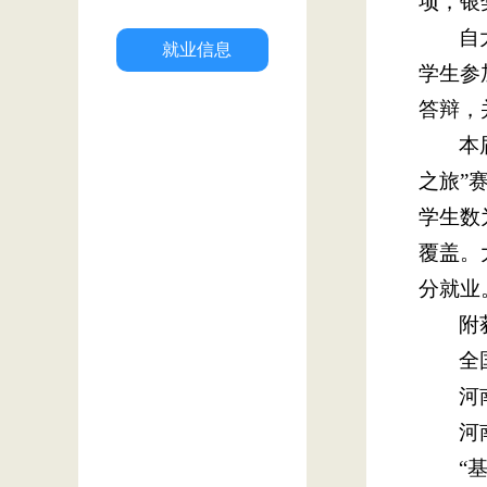
项，银
自
就业信息
学生参
答辩，
本
之旅”
学生数
覆盖。
分就业
附
全
河
河
“