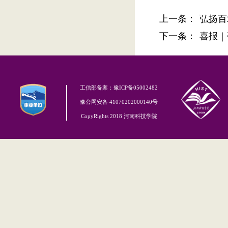
上一条：
弘扬百
下一条：
喜报｜
工信部备案：豫ICP备05002482
豫公网安备 41070202000140号
CopyRights 2018 河南科技学院