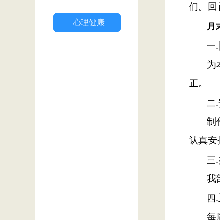
们。回
心理健康
月
一
为
正。
二
制
认真安
三
我
四
每