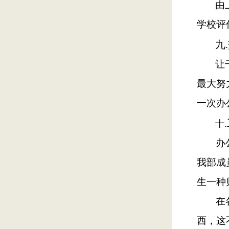
由
学校评
九
.
让
最大努
一次办
.
十
办
我部成
生一种
在
西，这