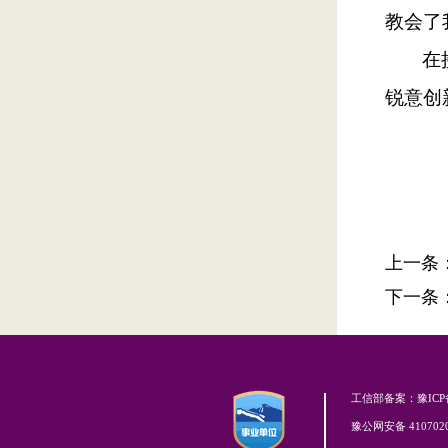
教会了
在
锐意创
上一条
下一条
工信部备案：豫ICP备0
豫公网安备 4107020