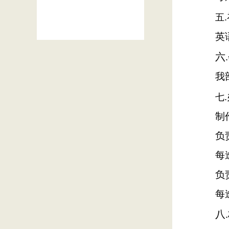
五
英
六
.
我
.
七
制
负
每
负
每
八
.